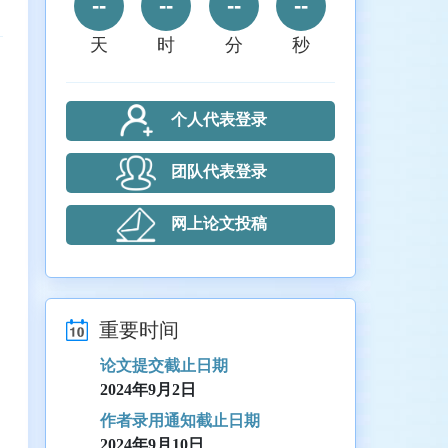
--
--
--
--
天
时
分
秒
个人代表登录
团队代表登录
网上论文投稿
重要时间
论文提交截止日期
2024年9月2日
作者录用通知截止日期
2024年9月10日