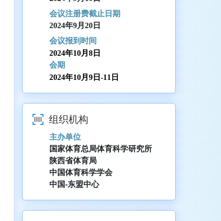
会议注册费截止日期
2024年9月20日
会议报到时间
2024年10月8日
会期
2024年10月9日-11日
组织机构
主办单位
国家体育总局体育科学研究所
陕西省体育局
中国体育科学学会
中国-东盟中心