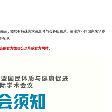
请函，如您有特殊需求请及时与会务组联系。请注意不同国家来华参
策办理。
会的官方微信公众号或官方网站。