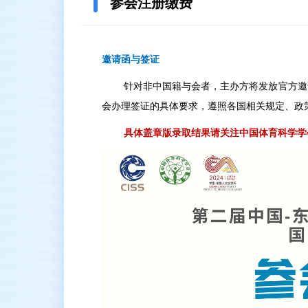
参会注册缴费
邀请函与签证
针对非中国籍与会者，主办方将发放官方邀
会办理签证的具体要求，遵照各国相关规定、政
具体盖章版录取结果请关注中国体育科学学